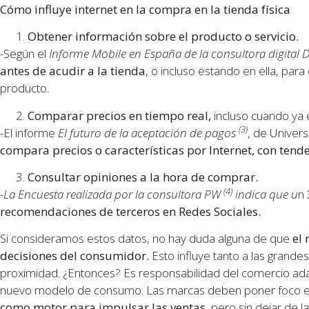
Cómo influye internet en la compra en la tienda física
Obtener información sobre el producto o servicio.
-Según el
Informe Mobile en España de la consultora digital 
antes de acudir a la tienda
, o incluso estando en ella, para
producto.
Comparar precios en tiempo real,
incluso cuando ya e
(3)
-El informe
El futuro de la aceptación de pagos
, de Univers
compara precios o características por Internet, con tende
Consultar opiniones a la hora de comprar.
(4)
-La Encuesta realizada por la consultora PW
indica que u
n
recomendaciones de terceros en Redes Sociales.
Si consideramos estos datos, no hay duda alguna de que
el
decisiones del consumidor.
Esto influye tanto a las gran
proximidad. ¿Entonces? Es responsabilidad del comercio ad
nuevo modelo de consumo. Las marcas deben poner foco e
como motor para impulsar las ventas
, pero sin dejar de l