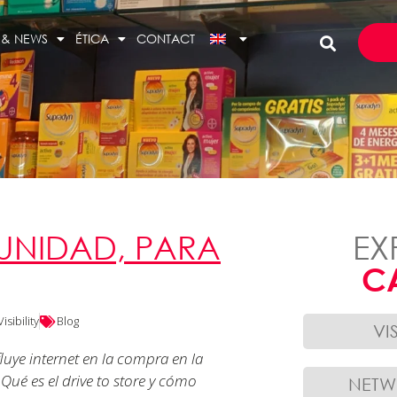
 & NEWS
ÉTICA
CONTACT
TUNIDAD, PARA
EX
C
Visibility
Blog
VI
uye internet en la compra en la
Qué es el drive to store y cómo
NET