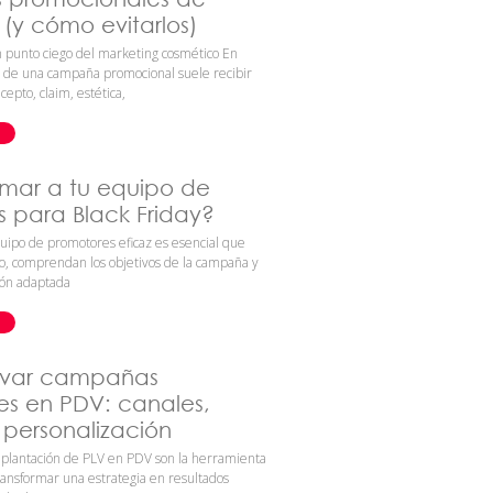
(y cómo evitarlos)
an punto ciego del marketing cosmético En
o de una campaña promocional suele recibir
cepto, claim, estética,
mar a tu equipo de
 para Black Friday?
uipo de promotores eficaz es esencial que
o, comprendan los objetivos de la campaña y
ión adaptada
ivar campañas
es en PDV: canales,
 personalización
plantación de PLV en PDV son la herramienta
ansformar una estrategia en resultados