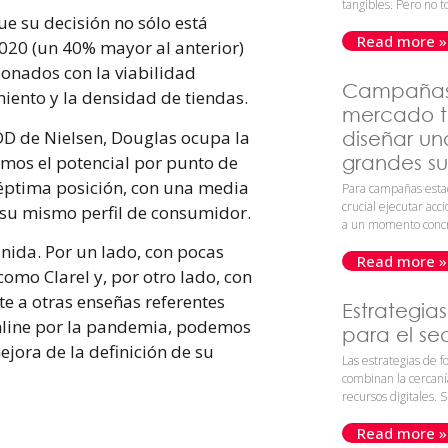
tangibles. Pero no t
ue su decisión no sólo está
Read more »
2020 (un 40% mayor al anterior)
ionados con la viabilidad
Campañas 
miento y la densidad de tiendas.
mercado t
DD de Nielsen, Douglas ocupa la
diseñar un
mos el potencial por punto de
grandes su
séptima posición, con una media
Para campañas estac
crucial ejecutar acc
 su mismo perfil de consumidor.
a un momento concr
inida. Por un lado, con pocas
Read more »
omo Clarel y, por otro lado, con
e a otras enseñas referentes
Estrategia
online por la pandemia, podemos
para el se
jora de la definición de su
Las estrategias de f
combinan la cercanía
recursos digitales. S
Read more »