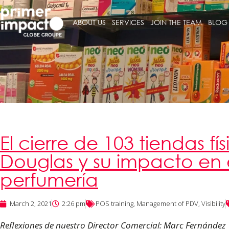
ABOUT US
SERVICES
JOIN THE TEAM
BLOG
El cierre de 103 tiendas fí
Douglas y su impacto en e
perfumería
March 2, 2021
2:26 pm
POS training
,
Management of PDV
,
Visibility
Reflexiones de nuestro Director Comercial: Marc Fernández