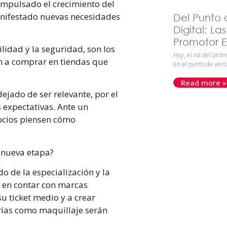
mpulsado el crecimiento del
anifestado nuevas necesidades
Del Punto 
Digital: La
Promotor Ef
ilidad y la seguridad, son los
Hoy, el rol del prom
an a comprar en tiendas que
en el punto de vent
Read more »
ejado de ser relevante, por el
 expectativas. Ante un
ocios piensen cómo
a nueva etapa?
o de la especialización y la
co en contar con marcas
su ticket medio y a crear
rías como maquillaje serán