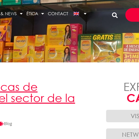
 & NEWS
ÉTICA
CONTACT
sicas de
EX
l sector de la
C
VI
Blog
NET