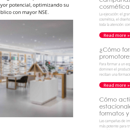
ayor potencial, optimizando su
cosmética 
úblico con mayor NSE.
La ejecución: el gr
cosmética, el diseñ
toda la atención: con
Read more »
¿Cómo for
promotores
Para formar a un eq
dominen el product
reciban una formac
Read more »
Cómo act
estacional
formatos y
Las campañas de im
más potente para tr