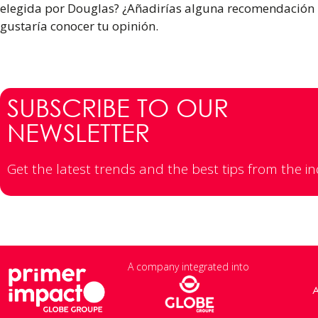
elegida por Douglas? ¿Añadirías alguna recomendación 
gustaría conocer tu opinión.
SUBSCRIBE TO OUR
NEWSLETTER
Get the latest trends and the best tips from the i
A company integrated into