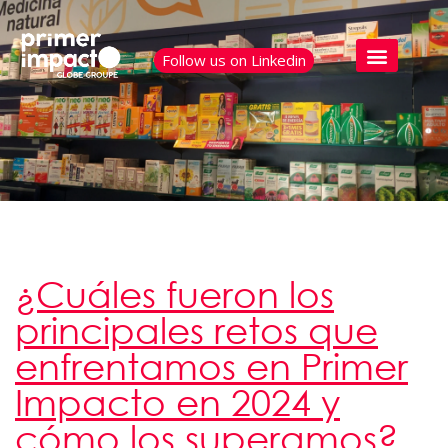
Follow us on Linkedin
¿Cuáles fueron los
principales retos que
enfrentamos en Primer
Impacto en 2024 y
cómo los superamos?