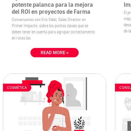
potente palanca para la mejora
Im
del ROI en proyectos de Farma
El p
mejo
Conversamos con Eric Vidal, Sales Director en
desa
Primer Impacto, sobre los puntos claves que se
de l
deben tener en cuenta para agrupar correctamente
en rutas las
READ MORE »
COSMÉTICA
CONS