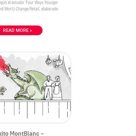
según el estudio ‘Four Ways Younger
nd Won’t) Change Retail’, elaborado
READ MORE »
xito MontBlanc –