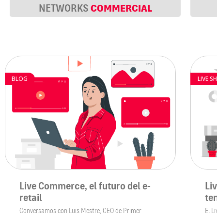
COMMERCIAL
NETWORKS
BLOG
LIVE S
Live Commerce, el futuro del e-
Li
retail
te
Conversamos con Luis Mestre, CEO de Primer
El L