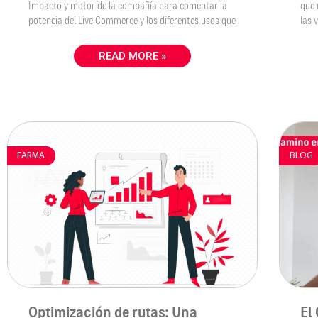
Impacto y motor de la compañía para comentar la
que 
potencia del Live Commerce y los diferentes usos que
las 
READ MORE »
FARMA
BLOG
Optimización de rutas: Una
El