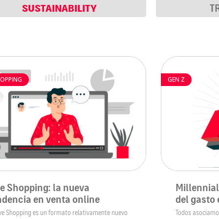
SUSTAINABILITY
T
HOPPING
GEN Z
ve Shopping: la nueva
Millennial
ndencia en venta online
del gasto 
ive Shopping es un formato relativamente nuevo
Todos asociamos