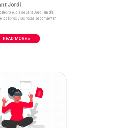
ant Jordi
 celebra el día de Sant Jordi, un día
e los libros y las rosas se convierten
READ MORE »