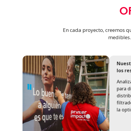
O
En cada proyecto, creemos que 
medibles.
Nuest
los re
Analiz
para d
distri
filtra
la opt