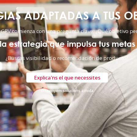
GIAS ADAPTADAS A TUS O
 GPV comienza con una pregunta clave: ¿Qué objetivo pe
a estrategia que impulsa tus metas
¿Buscas visibilidad o recomendación de producto?
Explica'ns el que necessites
Dissenyem solucions a mida