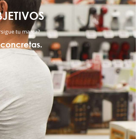
BJETIVOS
rsigue tu marca?
 concretas.