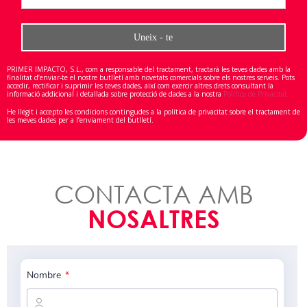
PRIMER IMPACTO, S.L., com a responsable del tractament, tractarà les teves dades amb la
finalitat d’enviar-te el nostre butlletí amb novetats comercials sobre els nostres serveis. Pots
accedir, rectificar i suprimir les teves dades, així com exercir altres drets consultant la
informació addicional i detallada sobre protecció de dades a la nostra
Política de Privacitat
He llegit i accepto les condicions contingudes a la política de privacitat sobre el tractament de
les meves dades per a l’enviament del butlletí.
CONTACTA AMB
NOSALTRES