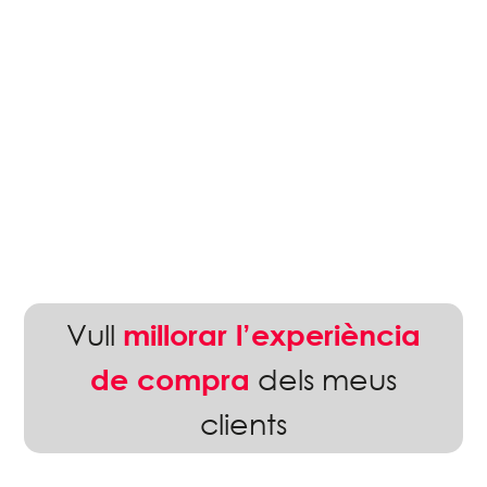
Vull
millorar l’experiència
He de
ampliar la meva
dels meus
de compra
distribució
clients