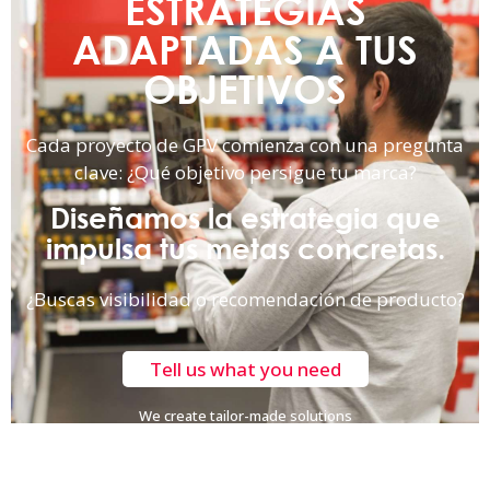
ESTRATEGIAS
ADAPTADAS A TUS
OBJETIVOS
Cada proyecto de GPV comienza con una pregunta
clave: ¿Qué objetivo persigue tu marca?
Diseñamos la estrategia que
impulsa tus metas concretas.
¿Buscas visibilidad o recomendación de producto?
Tell us what you need
We create tailor-made solutions