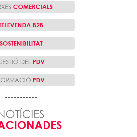
RXES
COMERCIALS
TELEVENDA B2B
SOSTENIBILITAT
GESTIÓ DEL
PDV
FORMACIÓ
PDV
NOTÍCIES
LACIONADES