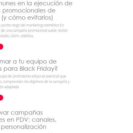
munes en la ejecución de
promocionales de
(y cómo evitarlos)
an punto ciego del marketing cosmético En
o de una campaña promocional suele recibir
cepto, claim, estética,
mar a tu equipo de
 para Black Friday?
uipo de promotores eficaz es esencial que
o, comprendan los objetivos de la campaña y
ión adaptada
ivar campañas
es en PDV: canales,
 personalización