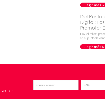
Llegir més »
Del Punto 
Digital: La
Promotor Ef
Hoy, el rol del prom
en el punto de vent
Llegir més »
 sector​