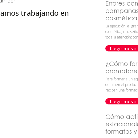
sumidor.
Errores co
campañas 
stamos trabajando en
cosmética 
La ejecución: el gr
cosmética, el diseñ
toda la atención: con
Llegir més »
¿Cómo for
promotores
Para formar a un eq
dominen el product
reciban una formac
Llegir més »
Cómo act
estacional
formatos y