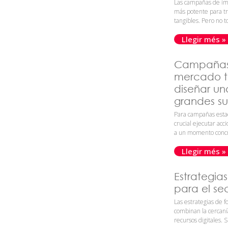
Las campañas de im
más potente para tr
tangibles. Pero no t
Llegir més »
Campañas 
mercado t
diseñar un
grandes su
Para campañas estac
crucial ejecutar acc
a un momento concr
Llegir més »
Estrategia
para el se
Las estrategias de f
combinan la cercanía
recursos digitales. S