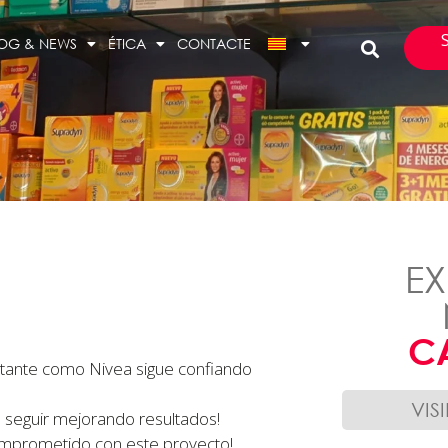
OG & NEWS
ÉTICA
CONTACTE
EX
C
ortante como Nivea sigue confiando
VIS
 seguir mejorando resultados!
omprometido con este proyecto!