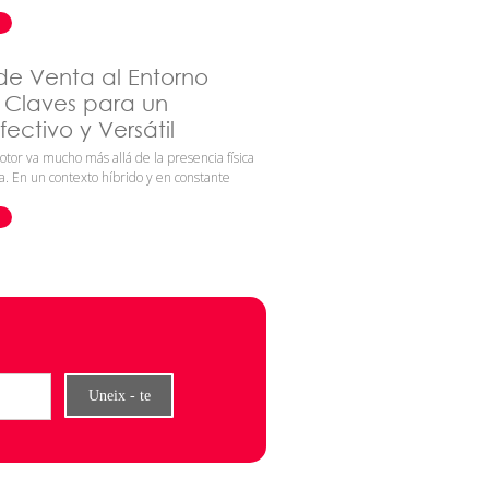
de Venta al Entorno
s Claves para un
ectivo y Versátil
otor va mucho más allá de la presencia física
a. En un contexto híbrido y en constante