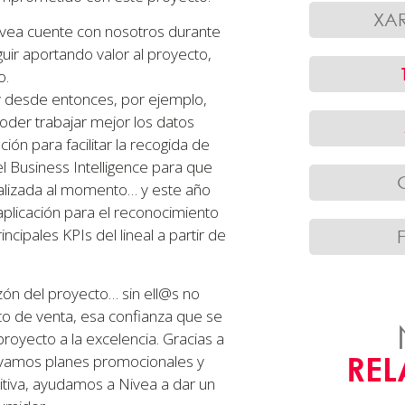
XA
ivea cuente con nosotros durante
guir aportando valor al proyecto,
o.
 desde entonces, por ejemplo,
der trabajar mejor los datos
ón para facilitar la recogida de
l Business Intelligence para que
alizada al momento… y este año
aplicación para el reconocimiento
cipales KPIs del lineal a partir de
azón del proyecto… sin ell@s no
to de venta, esa confianza que se
proyecto a la excelencia. Gracias a
RE
tivamos planes promocionales y
nitiva, ayudamos a Nivea a dar un