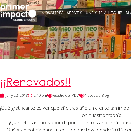
NOSALTRES
SERVEIS
UNEIX-TE A L'EQUIP
BL
¡¡Renovados!!
juny 22, 2018
2:10 pm
Gestió del PDV
Notes de Blog
¡Qué gratificante es ver que año tras año un cliente tan imp
en nuestro trabajo!
¡Qué reto tan motivador disponer de tres años más para
¡Qué gran noticia para un equipo que lleva desde 2012 c