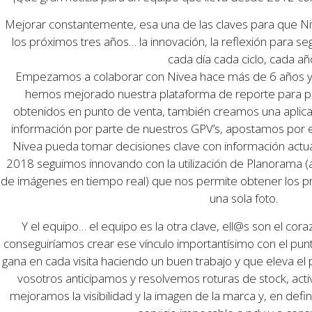
Mejorar constantemente, esa una de las claves para que N
los próximos tres años… la innovación, la reflexión para se
cada día cada ciclo, cada añ
Empezamos a colaborar con Nivea hace más de 6 años y
hemos mejorado nuestra plataforma de reporte para po
obtenidos en punto de venta, también creamos una aplicaci
información por parte de nuestros GPV’s, apostamos por e
Nivea pueda tomar decisiones clave con información actu
2018 seguimos innovando con la utilización de Planorama (
de imágenes en tiempo real) que nos permite obtener los prin
una sola foto.
Y el equipo… el equipo es la otra clave, ell@s son el cor
conseguiríamos crear ese vínculo importantísimo con el pun
gana en cada visita haciendo un buen trabajo y que eleva el 
vosotros anticipamos y resolvemos roturas de stock, ac
mejoramos la visibilidad y la imagen de la marca y, en defi