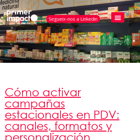
Segueix-nos a Linkedin
Cómo activar
campañas
estacionales en PDV:
canales, formatos y
personalización