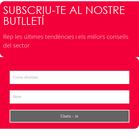
SUBSCRIU-TE AL NOSTRE
BUTLLETÍ
Rep les últimes tendències i els millors consells
del sector​