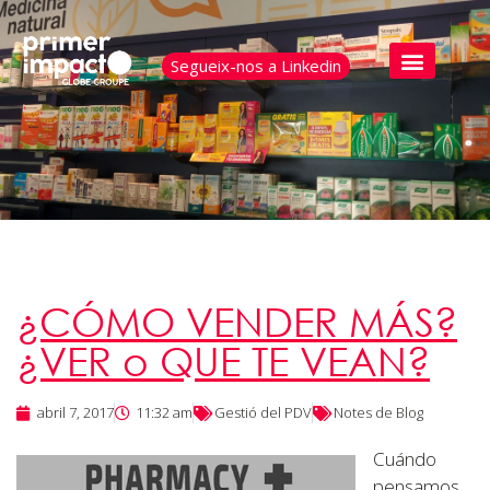
Segueix-nos a Linkedin
¿CÓMO VENDER MÁS?
¿VER o QUE TE VEAN?
abril 7, 2017
11:32 am
Gestió del PDV
Notes de Blog
Cuándo
pensamos