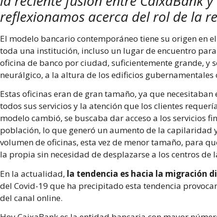
la reciente fusión entre CaixaBank y
reflexionamos acerca del rol de la re
El modelo bancario contemporáneo tiene su origen en el 
toda una institución, incluso un lugar de encuentro para 
oficina de banco por ciudad, suficientemente grande, y s
neurálgico, a la altura de los edificios gubernamentales
Estas oficinas eran de gran tamaño, ya que necesitaban e
todos sus servicios y la atención que los clientes requerí
modelo cambió, se buscaba dar acceso a los servicios fin
población, lo que generó un aumento de la capilaridad y
volumen de oficinas, esta vez de menor tamaño, para qu
la propia sin necesidad de desplazarse a los centros de 
En la actualidad,
la tendencia es hacia la migración di
del Covid-19 que ha precipitado esta tendencia provoc
del canal online.
Hoy CaixaBank es la entidad bancaria con mayor número