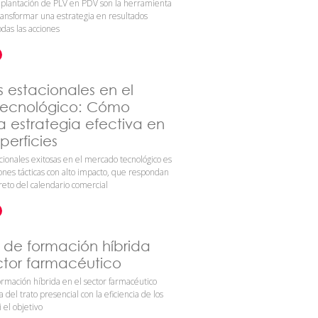
plantación de PLV en PDV son la herramienta
ansformar una estrategia en resultados
odas las acciones
estacionales en el
ecnológico: Cómo
a estrategia efectiva en
perficies
ionales exitosas en el mercado tecnológico es
iones tácticas con alto impacto, que respondan
eto del calendario comercial
s de formación híbrida
ctor farmacéutico
ormación híbrida en el sector farmacéutico
 del trato presencial con la eficiencia de los
i el objetivo