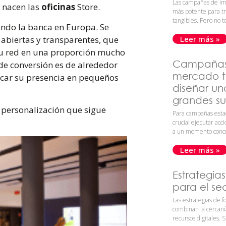
Las campañas de im
o nacen las
oficinas
Store
.
más potente para tr
tangibles. Pero no t
ando la banca en Europa. Se
 abiertas y transparentes, que
Leer más »
su red en una proporción mucho
Campañas 
 de conversión es de alrededor
mercado t
ificar su presencia en pequeños
diseñar un
grandes su
 personalización que sigue
Para campañas estac
crucial ejecutar acc
a un momento concr
Leer más »
Estrategia
para el se
Las estrategias de f
combinan la cercanía
recursos digitales. S