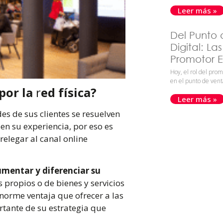
Leer más »
Del Punto 
Digital: La
Promotor Ef
Hoy, el rol del prom
en el punto de vent
por la
r
ed física?
Leer más »
es de sus clientes se resuelven
 en su experiencia, por eso es
 relegar al canal online
mentar y diferenciar su
 propios o de bienes y servicios
norme ventaja que ofrecer a las
rtante de su estrategia que