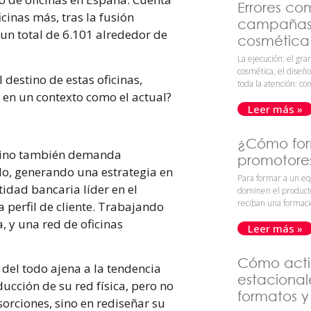
Errores co
cinas más, tras la fusión
campañas 
 un total de
6.101 alrededor de
cosmética 
La ejecución: el gr
cosmética, el diseñ
destino de estas oficinas,
toda la atención: con
 en un contexto como el actual?
Leer más »
¿Cómo for
, sino también demanda
promotores
lo, generando una estrategia en
Para formar a un eq
tidad bancaria líder en el
dominen el product
reciban una formac
 perfil de cliente. Trabajando
, y una red de oficinas
Leer más »
Cómo act
del todo ajena a la tendencia
estacional
ducción de su red física, pero no
formatos y
orciones, sino en rediseñar su