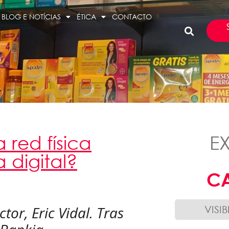
BLOG E NOTÍCIAS
ÉTICA
CONTACTO
 red física
E
 digital?
C
or, Eric Vidal. Tras
VISI