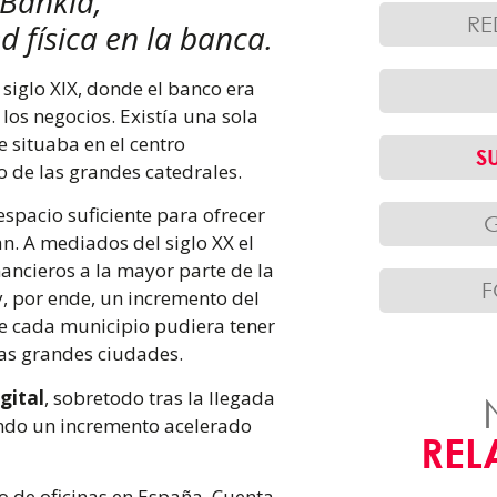
 Bankia,
RE
d física en la banca.
siglo XIX, donde el banco era
los negocios. Existía una sola
e situaba en el centro
S
 o de las grandes catedrales.
spacio suficiente para ofrecer
an. A mediados del siglo XX el
ancieros a la mayor parte de la
, por ende, un incremento del
e cada municipio pudiera tener
las grandes ciudades.
gital
, sobretodo tras la llegada
ando un incremento acelerado
REL
 de oficinas en España. Cuenta