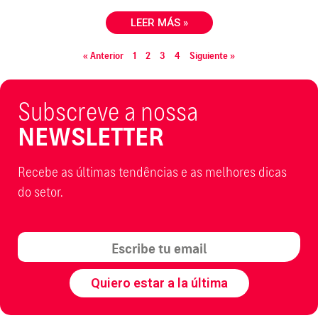
LEER MÁS »
« Anterior
1
2
3
4
Siguiente »
Subscreve a nossa
NEWSLETTER
Recebe as últimas tendências e as melhores dicas
do setor.
Quiero estar a la última​