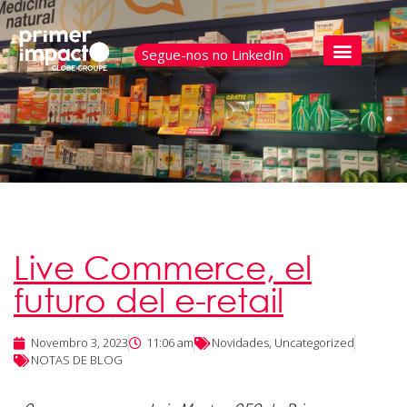
Segue-nos no LinkedIn
Live Commerce, el
futuro del e-retail
Novembro 3, 2023
11:06 am
Novidades
,
Uncategorized
NOTAS DE BLOG