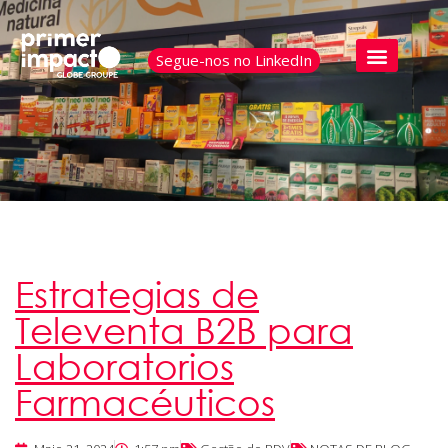
Segue-nos no LinkedIn
Estrategias de
Televenta B2B para
Laboratorios
Farmacéuticos