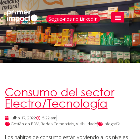
Segue-nos no LinkedIn
Consumo del sector
Electro/Tecnología
Julho 17, 2022
5:22 am
Gestão do PDV
,
Redes Comerciais
,
Visibilidade
Infografía
Los hábitos de consumo están volviendo a los niveles