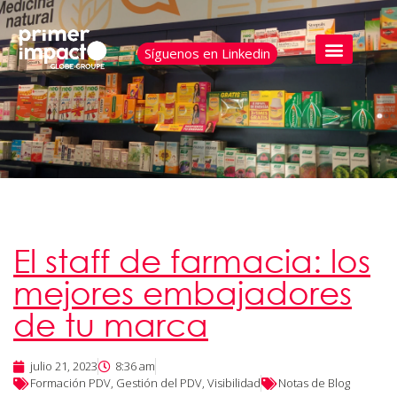
Síguenos en Linkedin
El staff de farmacia: los
mejores embajadores
de tu marca
julio 21, 2023
8:36 am
Formación PDV
,
Gestión del PDV
,
Visibilidad
Notas de Blog