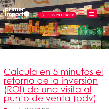
Síguenos en Linkedin
Calcula en 5 minutos el
retorno de la inversión
(ROI) de una visita al
punto de venta (pdv)